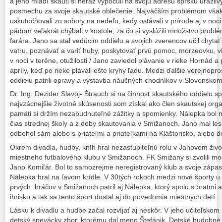
a jeho mladí skauti si neraz vypočuli na svoju adresu spršku urážlivýc
posmechu za svoje skautské oblečenie. Najväčším problémom však b
uskutočňovali zo soboty na nedeľu, kedy ostávali v prírode aj v noc
pádom veľakrát chýbali v kostole, za čo si vyslúžili množstvo prob
farára. Jano sa stal vedúcim oddielu a svojich zverencov učil chytať
vatru, poznávať a variť huby, poskytovať prvú pomoc, morzeovku, via
v noci v teréne, otužilosti / Jano zaviedol plávanie v rieke Hornád 
apríly, keď po rieke plávali ešte kryhy ľadu. Medzi ďalšie verejnopr
oddielu patrili opravy a výstavba náučných chodníkov v Slovenskom
Dr. Ing. Dezider Slavoj- Štrauch si na činnosť skautského oddielu sp
najvzácnejšie životné skúsenosti som získal ako člen skautskej orga
pamäti si držím nezabudnuteľné zážitky a spomienky. Nálepka bol 
čias strednej školy a z doby skautovania v Smižanoch. Jano mal les
odbehol sám alebo s priateľmi a priateľkami na Kláštorisko, alebo do
Okrem divadla, hudby, kníh hral nezastupiteľnú rolu v Janovom živote
miestneho futbalového klubu v Smižanoch. FK Smižany si zvolili modr
Jano Komiľár. Bol to samozrejme neregistrovaný klub a svoje zápasy
Nálepka hral na ľavom krídle. V 30tých rokoch medzi nové športy u n
prvých hráčov v Smižanoch patril aj Nálepka, ktorý spolu s bratmi a
ihrisko a tak sa tento šport dostal aj do povedomia miestnych detí.
Lásku k divadlu a hudbe začal rozvíjať aj neskôr. V jeho učiteľskom
detský spevácky zbor, ktorému dal meno Štefánik. Detské hudobné s