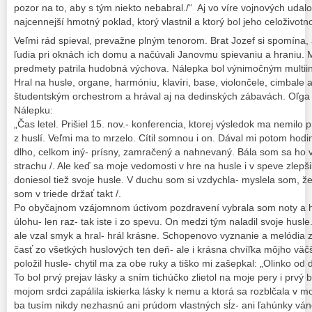
pozor na to, aby s tým niekto nebabral./“ Aj vo víre vojnových udalo
najcennejší hmotný poklad, ktorý vlastnil a ktorý bol jeho celoživot
Veľmi rád spieval, prevažne plným tenorom. Brat Jozef si spomína, a
ľudia pri oknách ich domu a načúvali Janovmu spievaniu a hraniu. 
predmety patrila hudobná výchova. Nálepka bol výnimočným multi
Hral na husle, organe, harmóniu, klavíri, base, violončele, cimbale 
študentským orchestrom a hrával aj na dedinských zábavách. Oľg
Nálepku:
„Čas letel. Prišiel 15. nov.- konferencia, ktorej výsledok ma nemil
z huslí. Veľmi ma to mrzelo. Cítil somnou i on. Dával mi potom hodiny
dlho, celkom iný- prísny, zamračený a nahnevaný. Bála som sa ho v
strachu /. Ale keď sa moje vedomosti v hre na husle i v speve zlepši
doniesol tiež svoje husle. V duchu som si vzdychla- myslela som, 
som v triede držať takt /.
Po obyčajnom vzájomnom úctivom pozdravení vybrala som noty a 
úlohu- len raz- tak iste i zo spevu. On medzi tým naladil svoje husl
ale vzal smyk a hral- hrál krásne. Schopenovo vyznanie a melódia z 
časť zo všetkých huslových ten deň- ale i krásna chvíľka môjho vä
položil husle- chytil ma za obe ruky a tiško mi zašepkal: „Olinko od
To bol prvý prejav lásky a sním tichúčko zlietol na moje pery i prvý 
mojom srdci zapálila iskierka lásky k nemu a ktorá sa rozblčala v m
ba tusím nikdy nezhasnú ani prúdom vlastných sĺz- ani ľahúnky v