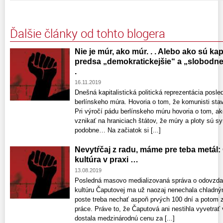
Ďalšie články od tohto blogera
Nie je múr, ako múr. . . Alebo ako sú kap
predsa „demokratickejšie“ a „slobodnejš
.
16.11.2019
Dnešná kapitalistická politická reprezentácia posl
berlínskeho múra. Hovoria o tom, že komunisti staval
Pri výročí pádu berlínskeho múru hovoria o tom, a
vznikať na hraniciach štátov, že múry a ploty sú 
podobne… Na začiatok si [...]
Nevytŕčaj z radu, máme pre teba metál: 
kultúra v praxi …
13.08.2019
Posledná masovo medializovaná správa o odovzdaní 
kultúru Čaputovej ma už naozaj nenechala chladným
poste treba nechať aspoň prvých 100 dní a potom 
práce. Práve to, že Čaputová ani nestihla vyvetrať
dostala medzinárodnú cenu za [...]