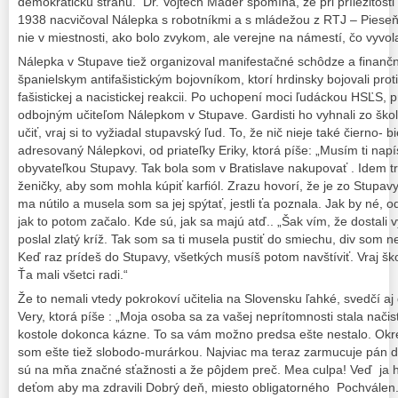
demokratickú stranu. Dr. Vojtech Mader spomína, že pri príležitost
1938 nacvičoval Nálepka s robotníkmi a s mládežou z RTJ – Pies
nie v miestnosti, ako bolo zvykom, ale verejne na námestí, čo vyvo
Nálepka v Stupave tiež organizoval manifestačné schôdze a finanč
španielskym antifašistickým bojovníkom, ktorí hrdinsky bojovali pro
fašistickej a nacistickej reakcii. Po uchopení moci ľudáckou HSĽS, p
odbojným učiteľom Nálepkom v Stupave. Gardisti ho vyhnali zo škol
učiť, vraj si to vyžiadal stupavský ľud. To, že nič nieje také čierno- bi
adresovaný Nálepkovi, od priateľky Eriky, ktorá píše: „Musím ti nap
obyvateľkou Stupavy. Tak bola som v Bratislave nakupovať . Idem t
ženičky, aby som mohla kúpiť karfiól. Zrazu hovorí, že je zo Stupavy
ma nútilo a musela som sa jej spýtať, jestli ťa poznala. Jak by né, 
jak to potom začalo. Kde sú, jak sa majú atď.. „Šak vím, že dostali 
poslal zlatý kríž. Tak som sa ti musela pustiť do smiechu, div som ne
Keď raz prídeš do Stupavy, všetkých musíš potom navštíviť. Vraj škoda
Ťa mali všetci radi.“
Že to nemali vtedy pokrokoví učitelia na Slovensku ľahké, svedčí aj
Very, ktorá píše : „Moja osoba sa za vašej neprítomnosti stala nači
kostole dokonca kázne. To sa vám možno predsa ešte nestalo. Okrem
som ešte tiež slobodo-murárkou. Najviac ma teraz zarmucuje pán dek
sú na mňa značné sťažnosti a že pôjdem preč. Mea culpa! Veď ja h
deťom aby ma zdravili Dobrý deň, miesto obligatorného Pochválen. 