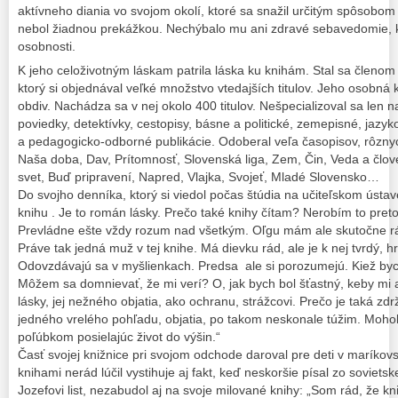
aktívneho diania vo svojom okolí, ktoré sa snažil určitým spôsobo
nebol žiadnou prekážkou. Nechýbalo mu ani zdravé sebavedomie, 
osobnosti.
K jeho celoživotným láskam patrila láska ku knihám. Stal sa členom
ktorý si objednával veľké množstvo vtedajších titulov. Jeho osobná 
obdiv. Nachádza sa v nej okolo 400 titulov. Nešpecializoval sa len n
poviedky, detektívky, cestopisy, básne a politické, zemepisné, jazy
a pedagogicko-odborné publikácie. Odoberal veľa časopisov, rôznyc
Naša doba, Dav, Prítomnosť, Slovenská liga, Zem, Čin, Veda a člov
svet, Buď pripravení, Napred, Vlajka, Svojeť, Mladé Slovensko…
Do svojho denníka, ktorý si viedol počas štúdia na učiteľskom ústave
knihu . Je to román lásky. Prečo také knihy čítam? Nerobím to pret
Prevládne ešte vždy rozum nad všetkým. Oľgu mám ale skutočne rá
Práve tak jedná muž v tej knihe. Má dievku rád, ale je k nej tvrdý, 
Odovzdávajú sa v myšlienkach. Predsa ale si porozumejú. Kiež by
Môžem sa domnievať, že mi verí? O, jak bych bol šťastný, keby mi a
lásky, jej nežného objatia, ako ochranu, strážcovi. Prečo je taká zd
jedného vrelého pohľadu, objatia, po takom neskonale túžim. Mohol b
poľúbkom posielajúc život do výšin.“
Časť svojej knižnice pri svojom odchode daroval pre deti v maríkovsk
knihami nerád lúčil vystihuje aj fakt, keď neskoršie písal zo sovietsk
Jozefovi list, nezabudol aj na svoje milované knihy: „Som rád, že k