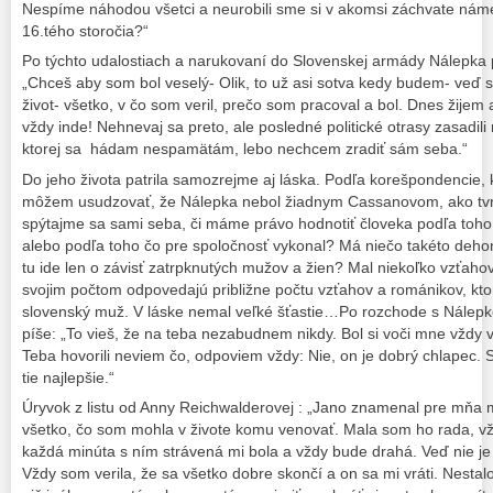
Nespíme náhodou všetci a neurobili sme si v akomsi záchvate nám
16.tého storočia?“
Po týchto udalostiach a narukovaní do Slovenskej armády Nálepka p
„Chceš aby som bol veselý- Olik, to už asi sotva kedy budem- veď s
život- všetko, v čo som veril, prečo som pracoval a bol. Dnes žijem
vždy inde! Nehnevaj sa preto, ale posledné politické otrasy zasadili
ktorej sa hádam nespamätám, lebo nechcem zradiť sám seba.“
Do jeho života patrila samozrejme aj láska. Podľa korešpondencie
môžem usudzovať, že Nálepka nebol žiadnym Cassanovom, ako tvrd
spýtajme sa sami seba, či máme právo hodnotiť človeka podľa toho,
alebo podľa toho čo pre spoločnosť vykonal? Má niečo takéto deho
tu ide len o závisť zatrpknutých mužov a žien? Mal niekoľko vzťahov
svojim počtom odpovedajú približne počtu vzťahov a románikov, k
slovenský muž. V láske nemal veľké šťastie…Po rozchode s Nálepk
píše: „To vieš, že na teba nezabudnem nikdy. Bol si voči mne vždy 
Teba hovorili neviem čo, odpoviem vždy: Nie, on je dobrý chlapec.
tie najlepšie.“
Úryvok z listu od Anny Reichwalderovej : „Jano znamenal pre mňa
všetko, čo som mohla v živote komu venovať. Mala som ho rada, v
každá minúta s ním strávená mi bola a vždy bude drahá. Veď nie je tr
Vždy som verila, že sa všetko dobre skončí a on sa mi vráti. Nestalo