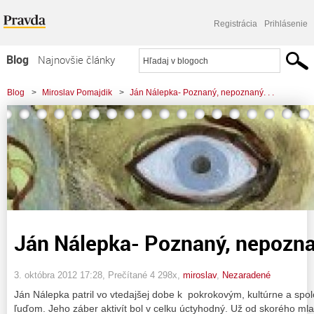
Registrácia
Prihlásenie
Blog
Najnovšie články
Najčítanejšie články
Blog
>
Miroslav Pomajdik
>
Ján Nálepka- Poznaný, nepoznaný. . .
Najkomentovanejšie články
Zoznam blogov
Komerčné blogy
Ján Nálepka- Poznaný, nepoznan
3. októbra 2012 17:28
, Prečítané 4 298x,
miroslav
,
Nezaradené
Ján Nálepka patril vo vtedajšej dobe k pokrokovým, kultúrne a sp
ľuďom. Jeho záber aktivít bol v celku úctyhodný. Už od skorého ml