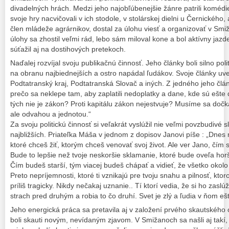
divadelných hrách. Medzi jeho najobľúbenejšie žánre patrili komédi
svoje hry nacvičovali v ich stodole, v stolárskej dielni u Černického,
člen mládeže agrárnikov, dostal za úlohu viesť a organizovať v Smi
úlohy sa zhostil veľmi rád, lebo sám miloval kone a bol aktívny ja
súťažil aj na dostihových pretekoch.
Naďalej rozvíjal svoju publikačnú činnosť. Jeho články boli silno poli
na obranu najbiednejších a ostro napádal ľudákov. Svoje články uve
Podtatranský kraj, Podtatranská Slovač a iných. Z jedného jeho člán
prečo sa neklepe tam, aby zaplatili nedoplatky a dane, kde sú ešte 
tých nie je zákon? Proti kapitálu zákon nejestvuje? Musíme sa dočk
ale odvahou a jednotou.“
Za svoju politickú činnosť si veľakrát vyslúžil nie veľmi povzbudivé s
najbližších. Priateľka Máša v jednom z dopisov Janovi píše : „Dnes 
ktoré chceš žiť, ktorým chceš venovať svoj život. Ale ver Jano, čím 
Bude to lepšie než tvoje neskoršie sklamanie, ktoré bude oveľa ho
Čím budeš starší, tým viacej budeš chápať a vidieť, že všetko okolo
Preto nepríjemnosti, ktoré ti vznikajú pre tvoju snahu a pilnosť, kt
príliš tragicky. Nikdy nečakaj uznanie.. Tí ktorí vedia, že si ho zaslú
strach pred druhým a robia to čo druhí. Svet je zlý a ľudia v ňom ešt
Jeho energická práca sa pretavila aj v založení prvého skautského 
boli skauti novým, nevídaným zjavom. V Smižanoch sa našli aj takí, kt