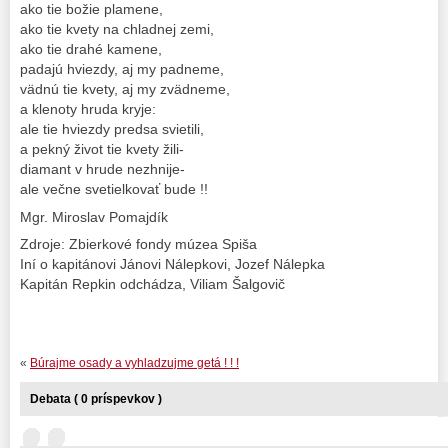
ako tie božie plamene,
ako tie kvety na chladnej zemi,
ako tie drahé kamene,
padajú hviezdy, aj my padneme,
vädnú tie kvety, aj my zvädneme,
a klenoty hruda kryje:
ale tie hviezdy predsa svietili,
a pekný život tie kvety žili-
diamant v hrude nezhnije-
ale večne svetielkovať bude !!
Mgr. Miroslav Pomajdík
Zdroje: Zbierkové fondy múzea Spiša
Iní o kapitánovi Jánovi Nálepkovi, Jozef Nálepka
Kapitán Repkin odchádza, Viliam Šalgovič
«
Búrajme osady a vyhladzujme getá ! ! !
Debata ( 0 príspevkov )