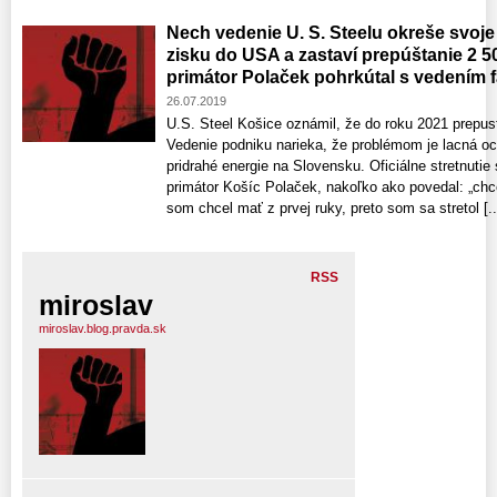
Nech vedenie U. S. Steelu okreše svoje
zisku do USA a zastaví prepúštanie 2 5
primátor Polaček pohrkútal s vedením 
26.07.2019
U.S. Steel Košice oznámil, že do roku 2021 prepus
Vedenie podniku narieka, že problémom je lacná oce
pridrahé energie na Slovensku. Oficiálne stretnuti
primátor Košíc Polaček, nakoľko ako povedal: „chce
som chcel mať z prvej ruky, preto som sa stretol [..
RSS
miroslav
miroslav.blog.pravda.sk