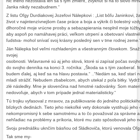
nič iného nezostáva len sa s tým zmieriť, zvyknúť si na to slovo mŕ
Janka nikdy nezabudnem.“
Z listu Oľgy Durdiakovej Jozefovi Nálepkovi : „List bôľu Janinkovi, žal
život v najintenzívnejšom čase práce a boja a výkrik či bolestný vz
dlhoročné moje vrúcne prosby a sebazapierania nesplnil moje túžby
aby aspoň po namáhavej práci, veľkom utrpení a obetovaní vlastnéh
ľudstva- mohol snívať svoj krásny posledný sen v tme rodnej zeme.
Ján Nálepka bol veľmi rozhladeným a všestranným človekom. Snažil 
svojej
osobnosti. Veľavravné sú aj jeho slová, ktoré si zapísal počas svoj
do svojho denníka na konci 3. ročníka: „Škoda sa s tým zaoberať. M
budem ďalej, aj keď sa na hlavu postavia.“ ..“Nedám sa, keď star
mladí strážiť. Nebudem zbabelcom, abych utekal z poľa bitky. Vydrž
zlé následky. Mne je slovenčina nad hmotné radovánky. Som materiali
nedovoľuje, abych v tom prípade jednal materialisticky.“
Tú trojku vyfasoval z mravov, za publikovanie do jedného politick
blízkych dedinách. Tieto jeho niekoľké vety dokonale vystihujú jeho
nekompromisný k sebe samotnému a to čo považoval za správne a 
nehľadiac na problémy a príkoria, ktoré mu zato spôsobovali jeho ne
Svoju prednášku uknčím básňou od Sládkoviča, ktorú venovala Oľg
Tak sme my-