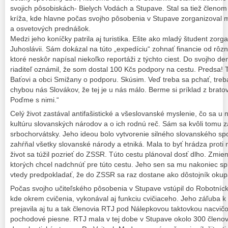
svojich pôsobiskách- Bielych Vodách a Stupave. Stal sa tiež členom
kríža, kde hlavne počas svojho pôsobenia v Stupave zorganizoval m
a osvetových prednášok.
Medzi jeho koníčky patrila aj turistika. Ešte ako mladý študent zor
Juhoslávii. Sám dokázal na túto „expedíciu“ zohnať financie od rôzny
ktoré neskôr napísal niekoľko reportáži z týchto ciest. Do svojho d
riaditeľ oznámil, že som dostal 100 Kčs podpory na cestu. Predsa! 
Baťovi a obci Smižany o podporu. Skúsim. Veď treba sa pchať, treb
chybou nás Slovákov, že tej je u nás málo. Berme si príklad z brato
Poďme s nimi.“
Celý život zastával antifašistické a všeslovanské myslenie, čo sa 
kultúru slovanských národov a o ich rodnú reč. Sám sa kvôli tomu za
srbochorvátsky. Jeho ideou bolo vytvorenie silného slovanského spol
zahŕňal všetky slovanské národy a etniká. Mala to byť hrádza proti
život sa túžil pozrieť do ZSSR. Túto cestu plánoval dosť dlho. Zmien
ktorých chcel nadchnúť pre túto cestu. Jeho sen sa mu nakoniec spl
vtedy predpokladať, že do ZSSR sa raz dostane ako dôstojník oku
Počas svojho učiteľského pôsobenia v Stupave vstúpil do Robotnícke
kde okrem cvičenia, vykonával aj funkciu cvičiaceho. Jeho záľuba k
prejavila aj tu a tak členovia RTJ pod Nálepkovou taktovkou nacvičo
pochodové piesne. RTJ mala v tej dobe v Stupave okolo 300 členov 