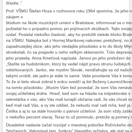
šťastia..“
Prof. VŠMU Štefan Hoza v rozhovore roku 1964 spomína, že jeho 
záujem o
štúdium na škole muzických umení v Bratislave, informoval sa o mož
požiadal ho o prípadnú pomoc pri prijímacích skúškach. Tejto svoj
vzdať. Posielal niekoľko žiadostí, aby ho preložili niekde blízko Bra
na VŠMU. Nálepka bol z Hornej Maríkovej nakoniec preložený, no do
zapadnutejšej obce, ako jeho vtedajšie pôsobisko a to do školy Mly
stroskotali, čo sa prejavilo u neho veľkým sklamaním. Túto depres
jeho priatelia. Anna Kmeťová napísala Janovi po jeho preložení do M
„Staňte sa hudobníkom, ktorý by vedel nájsť pravú strunu ľudských 
odstrkovaných. Janko, ste myslím Slovák, neodťahujte sa od našich S
takými urobili, ale jadro je stále to samé. Vaše povolanie Vás k tomu
To že si tieto slová zobral k srdcu svedčí aj list Boženy Laurenčíkov
na tomto pôsobisku: „Musím Vám tiež povedať, že som Vás nenávid
svojej učiteľskej dráhe. Hneď, keď som sa hlásila na inšpektoráte v 
sekretárka o vás, ako Vás mali tunajší občania radi, že vás chceli n
keď mali radi Vás, a vy ste odišiel, že nebudú mať radi mňa, keď j
Češka a aj tu sa stále hovorilo o pánovi učiteľovi. Ja som vždy zaš
o niekoľko percent viacej. Teraz to už pominulo, pretože aj pomery 
Divadelné nadanie začal rozvíjať v miestnej pobočke Roľníckeho dor
Smižanoch. Vykonával tam „funkciu“ hlavného režiséra, ale stal sa 