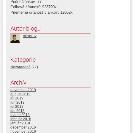
Počet článkov: 77
Celková čítanosť: 928790x
Priemerná čítanosť článkov: 12062x
Autor blogu
miroslav
Kategórie
Nezaradené
(77)
Archív
november 2019
august 2019
júl 2019
jún 2019
júl 2018
jún 2018
marec 2018
február 2018
január 2018
december 2016
november 2016