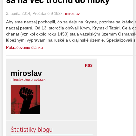
3. apríla 2014, Prečítané 9 192x,
miroslav
Aby sme naozaj pochopili, čo sa deje na Kryme, pozrime sa krátko n
naozaj pestré. Od 13. storočia obývali Krym, Krymskí Tatári. Celá
chanát (vznikol okolo roku 1450) stala vazalským územím Osmanskej 
lúpežnými výpravami na ruské a ukrajinské územie. Špecializovali 
Pokračovanie článku
RSS
miroslav
miroslav.blog.pravda.sk
Štatistiky blogu