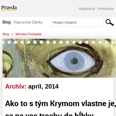
Registrácia
Prihlásenie
Blog
Najnovšie články
Najčítanejšie články
Blog
>
Miroslav Pomajdik
Najkomentovanejšie články
>
Ako to s tým Krymom vlastne je, alebo pozrime sa na vec trochu do hĺbky
Zoznam blogov
Komerčné blogy
Archív:
apríl, 2014
Ako to s tým Krymom vlastne je
sa na vec trochu do hĺbky