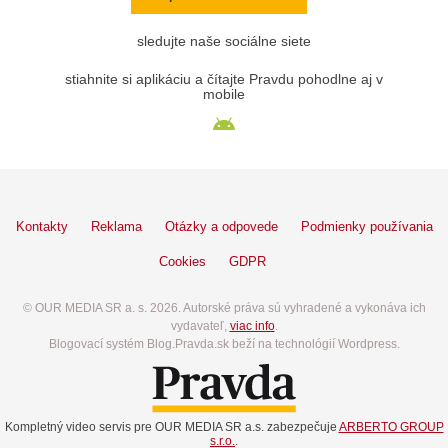
sledujte naše sociálne siete
stiahnite si aplikáciu a čítajte Pravdu pohodlne aj v
mobile
Kontakty
Reklama
Otázky a odpovede
Podmienky používania
Cookies
GDPR
© OUR MEDIA SR a. s. 2026. Autorské práva sú vyhradené a vykonáva ich
vydavateľ,
viac info
.
Blogovací systém Blog.Pravda.sk beží na technológií Wordpress.
Kompletný video servis pre OUR MEDIA SR a.s. zabezpečuje
ARBERTO GROUP
s.r.o.
.