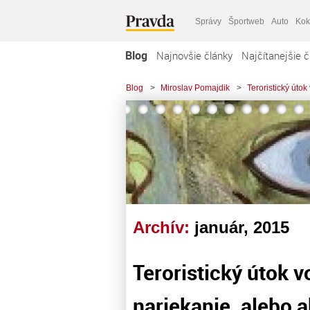
Správy
Športweb
Auto
Kok
Blog
Najnovšie články
Najčítanejšie č
Blog
>
Miroslav Pomajdik
>
Teroristický úto
Archív:
január, 2015
Teroristický útok 
nariekanie, alebo 