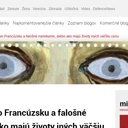
tail
Zdravie
Žena
Varecha
Záhrada
Užitočná
Video
DefenceNews
lánky
Najkomentovanejšie články
Zoznam blogov
Komerčné blog
k vo Francúzsku a falošné nariekanie, alebo ako majú životy iných väčšiu cenu
mi
vo Francúzsku a falošné
miros
ako majú životy iných väčšiu