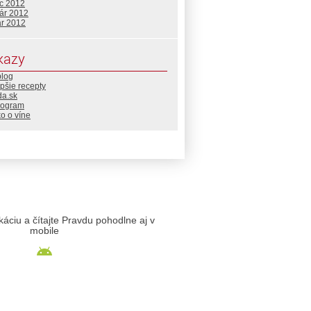
c 2012
uár 2012
ár 2012
kazy
blog
pšie recepty
da.sk
rogram
o o víne
likáciu a čítajte Pravdu pohodlne aj v
mobile