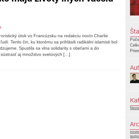
v
Šta
roristický útok vo Francúzsku na redakciu novín Charlie
Poče
udí. Tento čin, ku ktorému sa prihlásili radikálni islamisti bol
Celk
zujeme. Spustila sa vlna solidarity s obeťami a do
Prie
 sústrasť aj množstvo svetových […]
Aut
Kat
Neza
Arc
nove
augu