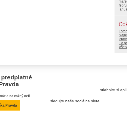
mare
febr
janu
Od
Foto
Najle
Prav
TV p
Všetk
 predplatné
Pravda
stiahnite si ap
ormácie na každý deň
sledujte naše sociálne siete
íka Pravda