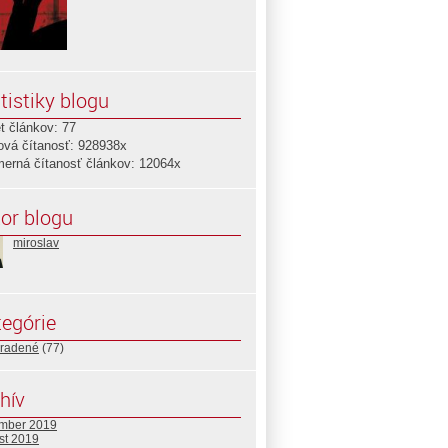
tistiky blogu
t článkov: 77
ová čítanosť: 928938x
merná čítanosť článkov: 12064x
or blogu
miroslav
egórie
radené
(77)
hív
mber 2019
st 2019