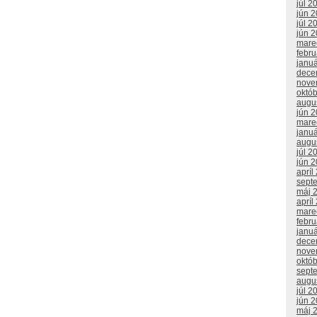
júl 2
jún 
júl 2
jún 
mare
febr
janu
dece
nove
októ
augu
jún 
mare
janu
augu
júl 2
jún 
apríl
sept
máj 
apríl
mare
febr
janu
dece
nove
októ
sept
augu
júl 2
jún 
máj 