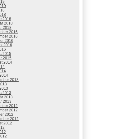
019
2019
018
2018
c 2018
uár 2018
ár 2018
mber 2016
mber 2016
ber 2016
st 2016
2016
c 2015
ár 2015
st 2014
014
2014
 2014
ember 2013
2013
 2013
c 2013
uár 2013
ár 2013
mber 2012
mber 2012
ber 2012
ember 2012
st 2012
012
2012
2012