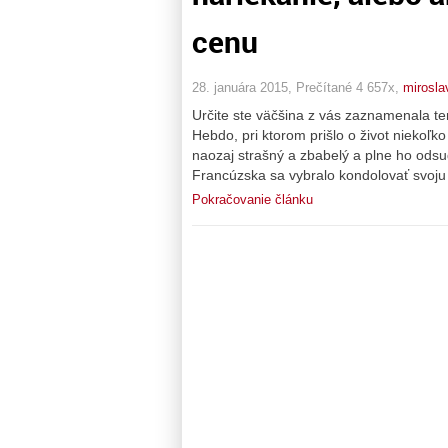
cenu
28. januára 2015, Prečítané 4 657x,
mirosla
Určite ste väčšina z vás zaznamenala te
Hebdo, pri ktorom prišlo o život niekoľko ľ
naozaj strašný a zbabelý a plne ho odsud
Francúzska sa vybralo kondolovať svoju
Pokračovanie článku