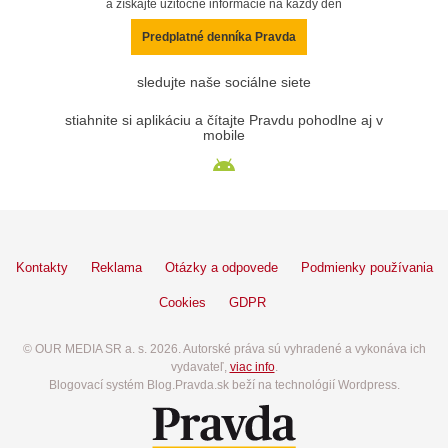
a získajte užitočné informácie na každý deň
Predplatné denníka Pravda
sledujte naše sociálne siete
stiahnite si aplikáciu a čítajte Pravdu pohodlne aj v
mobile
Kontakty
Reklama
Otázky a odpovede
Podmienky používania
Cookies
GDPR
© OUR MEDIA SR a. s. 2026. Autorské práva sú vyhradené a vykonáva ich
vydavateľ,
viac info
.
Blogovací systém Blog.Pravda.sk beží na technológií Wordpress.