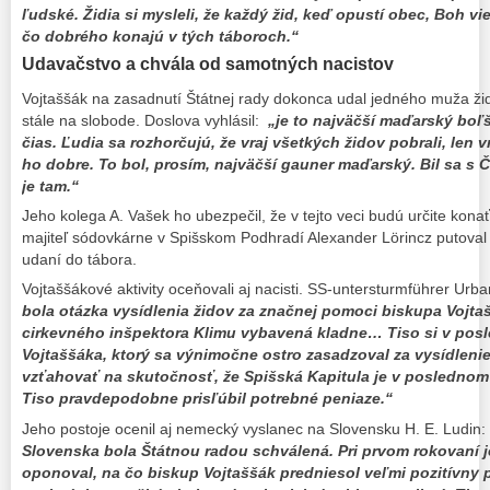
ľudské. Židia si mysleli, že každý žid, keď opustí obec, Boh vie
čo dobrého konajú v tých táboroch.“
Udavačstvo a chvála od samotných nacistov
Vojtaššák na zasadnutí Štátnej rady dokonca udal jedného muža ži
stále na slobode. Doslova vyhlásil:
„je to najväčší maďarský boľ
čias. Ľudia sa rozhorčujú, že vraj všetkých židov pobrali, len 
ho dobre. To bol, prosím, najväčší gauner maďarský. Bil sa s 
je tam.“
Jeho kolega A. Vašek ho ubezpečil, že v tejto veci budú určite kon
majiteľ sódovkárne v Spišskom Podhradí Alexander Lörincz putoval
udaní do tábora.
Vojtaššákové aktivity oceňovali aj nacisti. SS-untersturmführer Urba
bola otázka vysídlenia židov za značnej pomoci biskupa Vojta
cirkevného inšpektora Klimu vybavená kladne… Tiso si v po
Vojtaššáka, ktorý sa výnimočne ostro zasadzoval za vysídleni
vzťahovať na skutočnosť, že Spišská Kapitula je v poslednom 
Tiso pravdepodobne prisľúbil potrebné peniaze.“
Jeho postoje ocenil aj nemecký vyslanec na Slovensku H. E. Ludin:
Slovenska bola Štátnou radou schválená. Pri prvom rokovaní j
oponoval, na čo biskup Vojtaššák predniesol veľmi pozitívny p