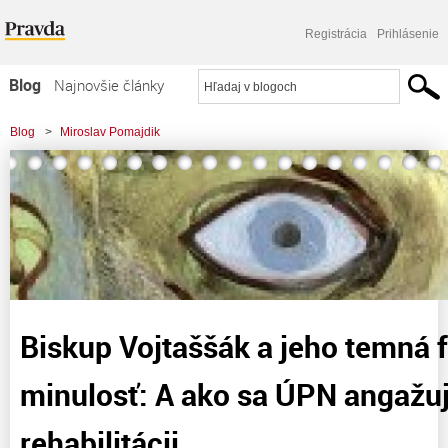
Registrácia
Prihlásenie
Blog
Najnovšie články
Najčítanejšie články
Blog
>
Miroslav Pomajdik
Najkomentovanejšie články
>
Biskup Vojtaššák a jeho temná fašistická minulosť: A ako sa ÚPN angažuje v
Zoznam blogov
jeho rehabilitácii
Komerčné blogy
Biskup Vojtaššák a jeho temná f
minulosť: A ako sa ÚPN angažuj
rehabilitácii