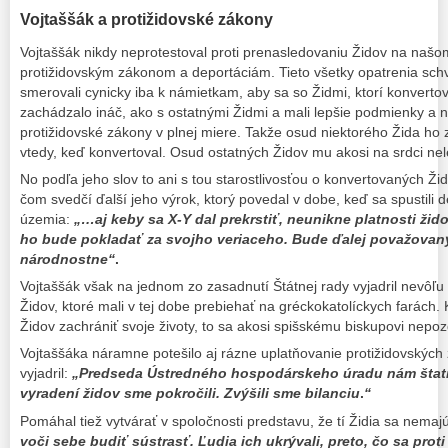
Vojtaššák a protižidovské zákony
Vojtaššák nikdy neprotestoval proti prenasledovaniu Židov na našom
protižidovským zákonom a deportáciám. Tieto všetky opatrenia schv
smerovali cynicky iba k námietkam, aby sa so Židmi, ktorí konvertova
zachádzalo ináč, ako s ostatnými Židmi a mali lepšie podmienky a n
protižidovské zákony v plnej miere. Takže osud niektorého Žida ho z
vtedy, keď konvertoval. Osud ostatných Židov mu akosi na srdci nel
No podľa jeho slov to ani s tou starostlivosťou o konvertovaných Ži
čom svedčí ďalší jeho výrok, ktorý povedal v dobe, keď sa spustili 
územia:
„…aj keby sa X-Y dal prekrstiť, neunikne
platnosti žid
ho bude pokladať za svojho veriaceho.
Bude ďalej považovaný
národnostne“
.
Vojtaššák však na jednom zo zasadnutí Štátnej rady vyjadril nevô
Židov, ktoré mali v tej dobe prebiehať na gréckokatolíckych farách.
Židov zachrániť svoje životy, to sa akosi spišskému biskupovi nepo
Vojtaššáka náramne potešilo aj rázne uplatňovanie protižidovských 
vyjadril:
„Predseda Ústredného hospodárskeho úradu nám štatist
vyradení židov sme
pokročili. Zvýšili sme bilanciu
.
“
Pomáhal tiež vytvárať v spoločnosti predstavu, že tí Židia sa nemajú
voči sebe budiť sústrasť. Ľudia ich ukrývali, preto, čo sa proti 