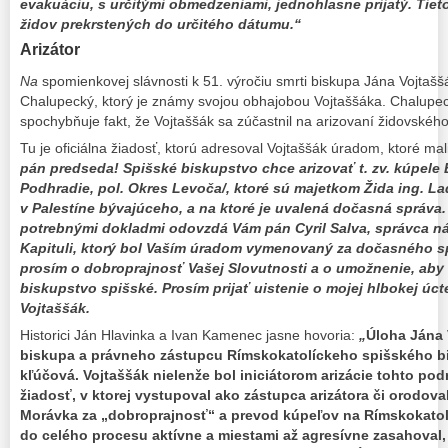
evakuáciu, s určitými obmedzeniami, jednohlasne prijatý. Tiet
židov prekrstených do určitého dátumu.“
Arizátor
Na
spomienkovej slávnosti k 51. výročiu smrti biskupa Jána Vojtašš
Chalupecký, ktorý je známy svojou obhajobou Vojtaššáka. Chalupec
spochybňuje fakt, že Vojtaššák sa zúčastnil na arizovaní židovskéh
Tu je oficiálna žiadosť, ktorú adresoval Vojtaššák úradom, ktoré mali
pán predseda! Spišské biskupstvo chce arizovať t. zv. kúpel
Podhradie, pol. Okres Levoča/, ktoré sú majetkom Žida ing. Ladi
v Palestíne bývajúceho, a na ktoré je uvalená dočasná správa.
potrebnými dokladmi odovzdá Vám pán Cyril Salva, správca ná
Kapituli, ktorý bol Vaším úradom vymenovaný za dočasného s
prosím o dobroprajnosť Vašej Slovutnosti a o umožnenie, aby
biskupstvo spišské. Prosím prijať uistenie o mojej hlbokej úct
Vojtaššák.
Historici Ján Hlavinka a Ivan Kamenec jasne hovoria:
„
Úloha Jána 
biskupa a právneho zástupcu Rímskokatolíckeho spišského bisk
kľúčová. Vojtaššák nielenže bol iniciátorom arizácie tohto po
žiadosť, v ktorej vystupoval ako zástupca arizátora či orodo
Morávka za „dobroprajnosť“ a prevod kúpeľov na Rímskokatolí
do celého procesu aktívne a miestami až agresívne zasahoval,