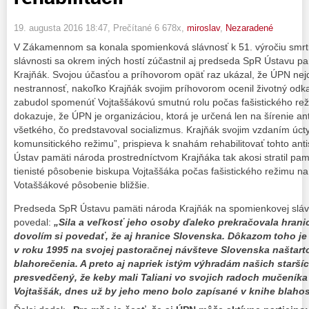
19. augusta 2016 18:47
, Prečítané 6 678x,
miroslav
,
Nezaradené
V Zákamennom sa konala spomienková slávnosť k 51. výročiu smrti
slávnosti sa okrem iných hostí zúčastnil aj predseda SpR Ústavu 
Krajňák. Svojou účasťou a príhovorom opäť raz ukázal, že ÚPN nejde
nestrannosť, nakoľko Krajňák svojim príhovorom ocenil životný odk
zabudol spomenúť Vojtaššákovú smutnú rolu počas fašistického rež
dokazuje, že ÚPN je organizáciou, ktorá je určená len na šírenie 
všetkého, čo predstavoval socializmus. Krajňák svojim vzdaním úcty
komunsitického režimu”, prispieva k snahám rehabilitovať tohto anti
Ústav pamäti národa prostredníctvom Krajňáka tak akosi stratil pa
tienisté pôsobenie biskupa Vojtaššáka počas fašistického režimu n
Votaššákové pôsobenie bližšie.
Predseda SpR Ústavu pamäti národa Krajňák na spomienkovej slávn
povedal:
„Sila a veľkosť jeho osoby ďaleko prekračovala hrani
dovolím si povedať, že aj hranice Slovenska. Dôkazom toho je a
v roku 1995 na svojej pastoračnej návšteve Slovenska naštart
blahorečenia. A preto aj napriek istým výhradám našich starší
presvedčený, že keby mali Taliani vo svojich radoch mučeníka
Vojtaššák, dnes už by jeho meno bolo zapísané v knihe blaho