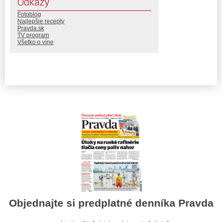
Odkazy
Fotoblog
Najlepšie recepty
Pravda.sk
TV program
Všetko o víne
Objednajte si predplatné denníka Pravda