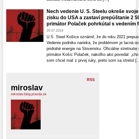
Nech vedenie U. S. Steelu okreše svoje
zisku do USA a zastaví prepúštanie 2 5
primátor Polaček pohrkútal s vedením 
26.07.2019
U.S. Steel Košice oznámil, že do roku 2021 prepus
Vedenie podniku narieka, že problémom je lacná oce
pridrahé energie na Slovensku. Oficiálne stretnuti
primátor Košíc Polaček, nakoľko ako povedal: „chce
som chcel mať z prvej ruky, preto som sa stretol [..
RSS
miroslav
miroslav.blog.pravda.sk