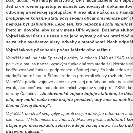
Ďalej dodal:
„Pre mňa je česť, že aj ÚPN môže aktívne participo
Jednak v rovine sprístupnenia ešte zachovaných dokumentov v
odbornej a vedeckej spolupráce. V preambule zákona o Pamäti
protiprávne konanie štátu voči svojim občanom nemôže byť c
nemôže byť zabudnuté. Lebo ten, kto nepozná svoju minulosť
Preto mi dovoľte, aby som v mene ÚPN vyjadril Božiemu sluhov
Vojtaššákovi úctu a uznanie za jeho vytrvalý odpor proti zloči
sa za jeho svedectvo viery, odvahy a statočnosti. Nech odpočí
Vojtaššákové pôsobenie počas fašistického režimu
Vojtaššák stál na čele Spišskej diecézy. V rokoch 1940 až 1945 sa
politike a stal sa naozaj vysokým funkcionárom vtedajšej klérofašisti
keďže zastával funkciu podpredsedu Štátnej rady, čo bola jedna z na
vtedajšieho režimu. V Štátnej rade sa preberali všetky rozhodujúce z
Vojtaššák privítal vojnové akcie slovenskej armády po boku nacisti
výrok, ako oceňoval nasadenie našich vojakov v boji proti ZSSR, ke
obrany Čatlošovi:
„že slovenské
vojsko bojuje statočne, že dáv
silu, aby
mohli našu malú krajinu presláviť, aby sme sa mohli u
členmi Novej Európy“.
Vojtaššák používal svoj vplyv aj proti svojim ideovým odporcom a o
elimináciu. V liste ministrovi vnútra A. Machovi písal
:
„odstrániť ko
utajené po mestečkách, zvlášte, kde je viacej židov. Ťažko bu
duševnú nákazu.”