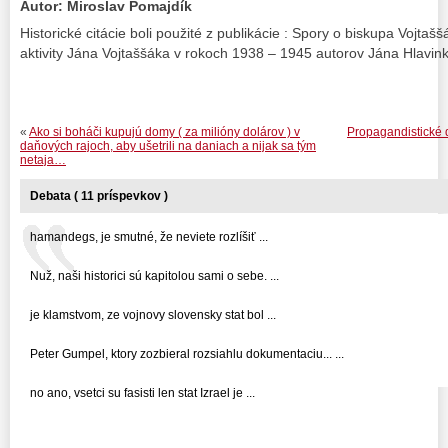
Autor: Miroslav Pomajdík
Historické citácie boli použité z publikácie : Spory o biskupa Vojtaš
aktivity Jána Vojtaššáka v rokoch 1938 – 1945 autorov Jána Hlavi
«
Ako si boháči kupujú domy ( za milióny dolárov ) v
Propagandistické d
daňových rajoch, aby ušetrili na daniach a nijak sa tým
netaja…
Debata ( 11 príspevkov )
hamandegs, je smutné, že neviete rozlíšiť ...
Nuž, naši historici sú kapitolou sami o sebe. ...
je klamstvom, ze vojnovy slovensky stat bol ...
Peter Gumpel, ktory zozbieral rozsiahlu dokumentaciu... ...
no ano, vsetci su fasisti len stat Izrael je ...