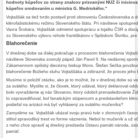
hodnoty kúpeľov zo strany znalcov prizvanými NÚZ či iniciov
kúpeľov orodovaním u ministra G. Medrického.“
Vojtaššák sa tiež tvrdo postavil proti obnoveniu Československa a dek
klérofašistickému režimu Slovenského štátu. Pri návšteve spolupre
Vavra Šrobára, Vojtaššák odmietol spoluprácu a lojalitu ČSR a discip
zo Slovenského výboru rehole františkánov v Spišskom Štvrtku, pre l
Blahorečenie
V dnešnej dobe sa ďalej pokračuje s procesom blahorečenia Vojtaššák
návšteve Slovenska zosnulý pápež Ján Pavol II. Na nedávnej spomi
Zákamennom spišský diecézny biskup Mons. Štefan Sečka povzbudil
blahorečenie Božieho sluhu Vojtaššáka a zdôraznil, že proces jeho 
Musíme si položiť otázku, ako je to možné, že v dnešnej dobe sú ve
za svätého. Myslíte si, že človek, ktorý udával, ktorý deklaroval o
bolo vyvraždenie aj nás Slovanov, ktorý odobril prenasledovanie Ži
to ospravedlňoval, bol fanatickým stúpencom a predstaviteľom kléro
podieľal na arizácii má byť vyhlásený za svätého mučeníka?
Zamyslime sa. Vojtaššák ukázal svoju pravú tvár v zlomových časoch
stihol spravodlivý trest vo forme väznenia. Nebol to mučeník a už v
z neho chce spraviť aj dnešný predseda Ústavu pamäti národa, ústa
pamäť.