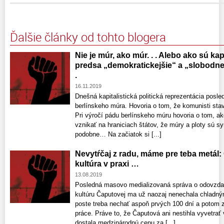
Ďalšie články od tohto blogera
Nie je múr, ako múr. . . Alebo ako sú kap
predsa „demokratickejšie“ a „slobodnejš
.
16.11.2019
Dnešná kapitalistická politická reprezentácia posl
berlínskeho múra. Hovoria o tom, že komunisti staval
Pri výročí pádu berlínskeho múru hovoria o tom, a
vznikať na hraniciach štátov, že múry a ploty sú 
podobne… Na začiatok si [...]
Nevytŕčaj z radu, máme pre teba metál: 
kultúra v praxi …
13.08.2019
Posledná masovo medializovaná správa o odovzdaní 
kultúru Čaputovej ma už naozaj nenechala chladným
poste treba nechať aspoň prvých 100 dní a potom 
práce. Práve to, že Čaputová ani nestihla vyvetrať
dostala medzinárodnú cenu za [...]